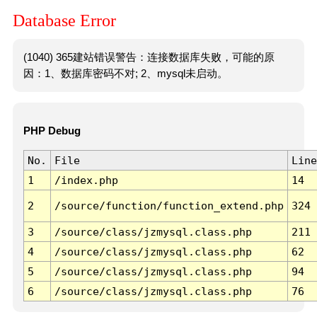
Database Error
(1040) 365建站错误警告：连接数据库失败，可能的原
因：1、数据库密码不对; 2、mysql未启动。
PHP Debug
No.
File
Line
1
/index.php
14
2
/source/function/function_extend.php
324
3
/source/class/jzmysql.class.php
211
4
/source/class/jzmysql.class.php
62
5
/source/class/jzmysql.class.php
94
6
/source/class/jzmysql.class.php
76