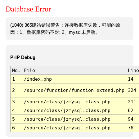
Database Error
(1040) 365建站错误警告：连接数据库失败，可能的原
因：1、数据库密码不对; 2、mysql未启动。
PHP Debug
No.
File
Line
1
/index.php
14
2
/source/function/function_extend.php
324
3
/source/class/jzmysql.class.php
211
4
/source/class/jzmysql.class.php
62
5
/source/class/jzmysql.class.php
94
6
/source/class/jzmysql.class.php
76