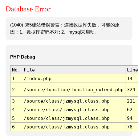
Database Error
(1040) 365建站错误警告：连接数据库失败，可能的原
因：1、数据库密码不对; 2、mysql未启动。
PHP Debug
No.
File
Line
1
/index.php
14
2
/source/function/function_extend.php
324
3
/source/class/jzmysql.class.php
211
4
/source/class/jzmysql.class.php
62
5
/source/class/jzmysql.class.php
94
6
/source/class/jzmysql.class.php
76