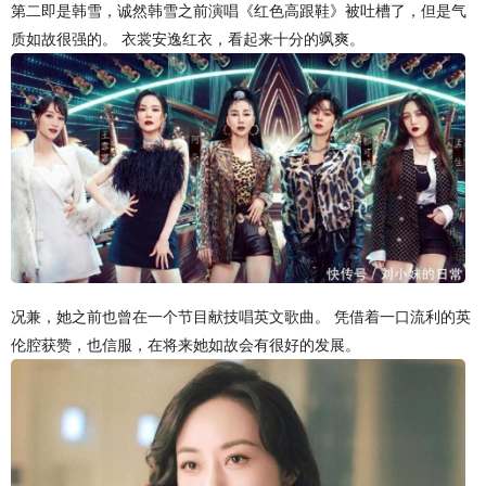
第二即是韩雪，诚然韩雪之前演唱《红色高跟鞋》被吐槽了，但是气
质如故很强的。 衣裳安逸红衣，看起来十分的飒爽。
况兼，她之前也曾在一个节目献技唱英文歌曲。 凭借着一口流利的英
伦腔获赞，也信服，在将来她如故会有很好的发展。