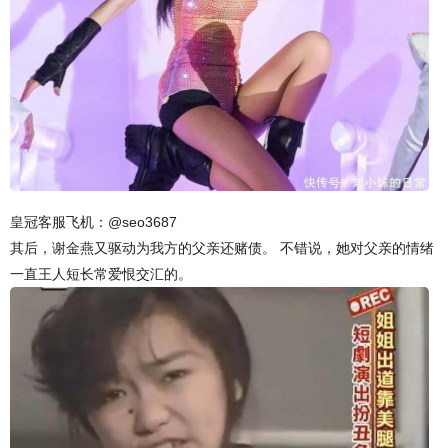
皇冠客服飞机：@seo3687
其后，谢金燕又驱动为我方的父亲还赌债。 不错说，她对父亲的情绪
一直王人短长常爱恨交汇的。