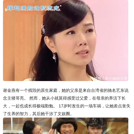
谢金燕有一个残毁的原生家庭，她的父亲是来自台湾省的驰名艺东说
念主猪哥亮。 然而，她从小就莫得感受过父爱，在母亲的养活下长
大，一起也成长得极端勤勉。 17岁时发生的一场车祸，让她差点丧失
了生养的智力，其后她干涉了文娱圈。