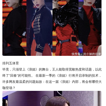
排列五体育
毕竟，只须登上《浪姐》的舞台，王人能取得宽敞热度和话题，以此
终了“回春”的可能性。 在最新一季的《浪姐》行将开启录制的技术，
许多网友最温柔的问题如故：在这一届《浪姐》内部，将会有哪些大
咖登场？