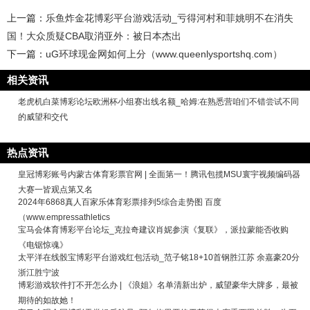
上一篇：
乐鱼炸金花博彩平台游戏活动_亏得河村和菲姚明不在消失
国！大众质疑CBA取消亚外：被日本杰出
下一篇：
uG环球现金网如何上分（www.queenlysportshq.com）
相关资讯
老虎机白菜博彩论坛欧洲杯小组赛出线名额_哈姆:在熟悉营咱们不错尝试不同
的威望和交代
热点资讯
皇冠博彩账号内蒙古体育彩票官网 | 全面第一！腾讯包揽MSU寰宇视频编码器
大赛一皆观点第又名
2024年6868真人百家乐体育彩票排列5综合走势图 百度
（www.empressathletics
宝马会体育博彩平台论坛_克拉奇建议肖妮参演《复联》，派拉蒙能否收购
《电锯惊魂》
太平洋在线骰宝博彩平台游戏红包活动_范子铭18+10首钢胜江苏 余嘉豪20分
浙江胜宁波
博彩游戏软件打不开怎么办 | 《浪姐》名单清新出炉，威望豪华大牌多，最被
期待的如故她！