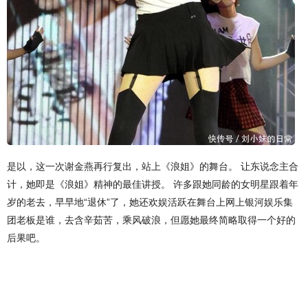
是以，这一次谢金燕再行复出，站上《浪姐》的舞台。 让东说念主合
计，她即是《浪姐》精神的最佳讲授。 许多跟她同龄的女明星跟着年
岁的老去，早早地“退休”了，她还欢娱活跃在舞台上网上银河娱乐集
团老板是谁，去含辛茹苦，乘风破浪，但愿她最终简略取得一个好的
后果吧。