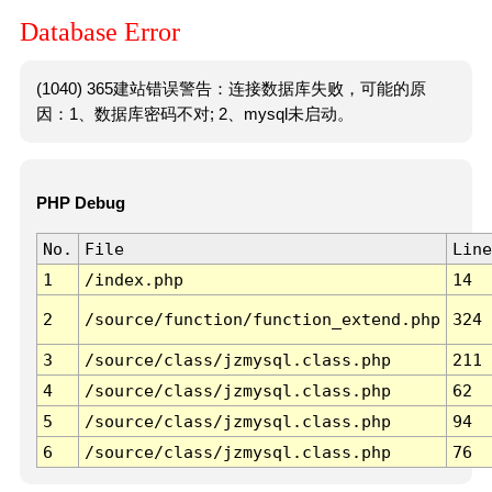
Database Error
(1040) 365建站错误警告：连接数据库失败，可能的原
因：1、数据库密码不对; 2、mysql未启动。
PHP Debug
No.
File
Line
1
/index.php
14
2
/source/function/function_extend.php
324
3
/source/class/jzmysql.class.php
211
4
/source/class/jzmysql.class.php
62
5
/source/class/jzmysql.class.php
94
6
/source/class/jzmysql.class.php
76