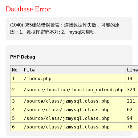
Database Error
(1040) 365建站错误警告：连接数据库失败，可能的原
因：1、数据库密码不对; 2、mysql未启动。
PHP Debug
No.
File
Line
1
/index.php
14
2
/source/function/function_extend.php
324
3
/source/class/jzmysql.class.php
211
4
/source/class/jzmysql.class.php
62
5
/source/class/jzmysql.class.php
94
6
/source/class/jzmysql.class.php
76