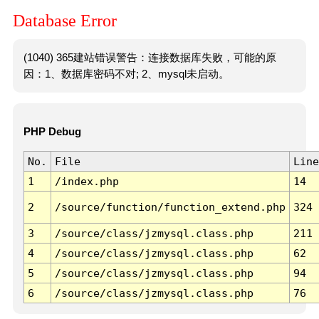
Database Error
(1040) 365建站错误警告：连接数据库失败，可能的原
因：1、数据库密码不对; 2、mysql未启动。
PHP Debug
No.
File
Line
1
/index.php
14
2
/source/function/function_extend.php
324
3
/source/class/jzmysql.class.php
211
4
/source/class/jzmysql.class.php
62
5
/source/class/jzmysql.class.php
94
6
/source/class/jzmysql.class.php
76