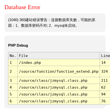
Database Error
(1040) 365建站错误警告：连接数据库失败，可能的原
因：1、数据库密码不对; 2、mysql未启动。
PHP Debug
No.
File
Line
1
/index.php
14
2
/source/function/function_extend.php
324
3
/source/class/jzmysql.class.php
211
4
/source/class/jzmysql.class.php
62
5
/source/class/jzmysql.class.php
94
6
/source/class/jzmysql.class.php
76