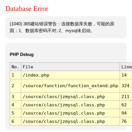
Database Error
(1040) 365建站错误警告：连接数据库失败，可能的原
因：1、数据库密码不对; 2、mysql未启动。
PHP Debug
No.
File
Line
1
/index.php
14
2
/source/function/function_extend.php
324
3
/source/class/jzmysql.class.php
211
4
/source/class/jzmysql.class.php
62
5
/source/class/jzmysql.class.php
94
6
/source/class/jzmysql.class.php
76