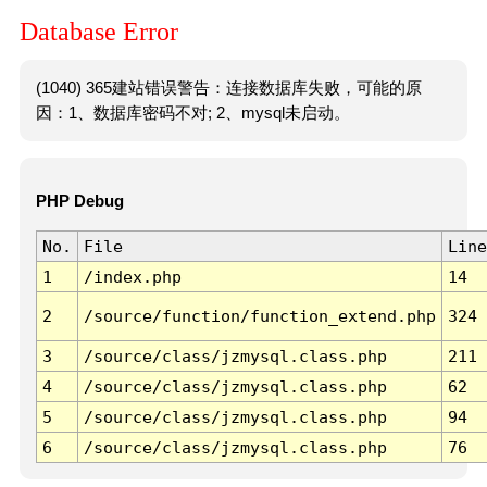
Database Error
(1040) 365建站错误警告：连接数据库失败，可能的原
因：1、数据库密码不对; 2、mysql未启动。
PHP Debug
No.
File
Line
1
/index.php
14
2
/source/function/function_extend.php
324
3
/source/class/jzmysql.class.php
211
4
/source/class/jzmysql.class.php
62
5
/source/class/jzmysql.class.php
94
6
/source/class/jzmysql.class.php
76