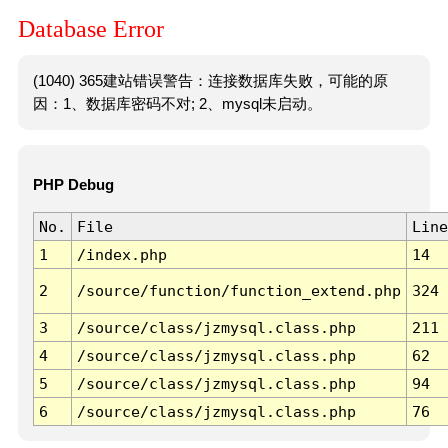
Database Error
(1040) 365建站错误警告：连接数据库失败，可能的原
因：1、数据库密码不对; 2、mysql未启动。
PHP Debug
No.
File
Line
1
/index.php
14
2
/source/function/function_extend.php
324
3
/source/class/jzmysql.class.php
211
4
/source/class/jzmysql.class.php
62
5
/source/class/jzmysql.class.php
94
6
/source/class/jzmysql.class.php
76