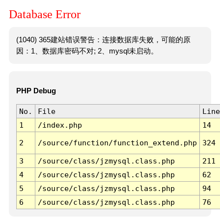
Database Error
(1040) 365建站错误警告：连接数据库失败，可能的原
因：1、数据库密码不对; 2、mysql未启动。
PHP Debug
No.
File
Line
1
/index.php
14
2
/source/function/function_extend.php
324
3
/source/class/jzmysql.class.php
211
4
/source/class/jzmysql.class.php
62
5
/source/class/jzmysql.class.php
94
6
/source/class/jzmysql.class.php
76