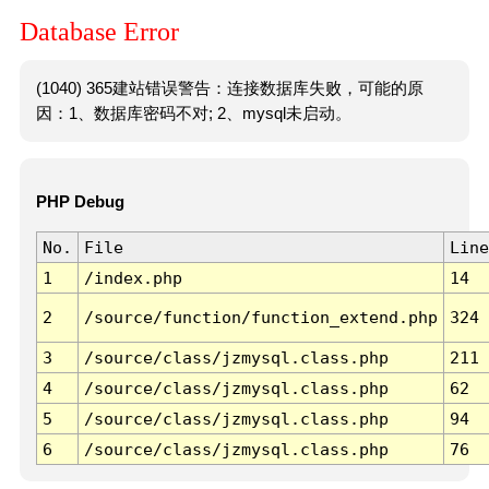
Database Error
(1040) 365建站错误警告：连接数据库失败，可能的原
因：1、数据库密码不对; 2、mysql未启动。
PHP Debug
No.
File
Line
1
/index.php
14
2
/source/function/function_extend.php
324
3
/source/class/jzmysql.class.php
211
4
/source/class/jzmysql.class.php
62
5
/source/class/jzmysql.class.php
94
6
/source/class/jzmysql.class.php
76