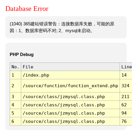
Database Error
(1040) 365建站错误警告：连接数据库失败，可能的原
因：1、数据库密码不对; 2、mysql未启动。
PHP Debug
No.
File
Line
1
/index.php
14
2
/source/function/function_extend.php
324
3
/source/class/jzmysql.class.php
211
4
/source/class/jzmysql.class.php
62
5
/source/class/jzmysql.class.php
94
6
/source/class/jzmysql.class.php
76