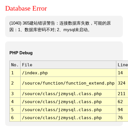
Database Error
(1040) 365建站错误警告：连接数据库失败，可能的原
因：1、数据库密码不对; 2、mysql未启动。
PHP Debug
No.
File
Line
1
/index.php
14
2
/source/function/function_extend.php
324
3
/source/class/jzmysql.class.php
211
4
/source/class/jzmysql.class.php
62
5
/source/class/jzmysql.class.php
94
6
/source/class/jzmysql.class.php
76