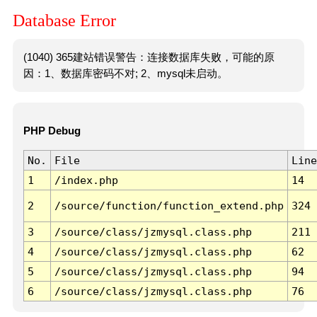
Database Error
(1040) 365建站错误警告：连接数据库失败，可能的原
因：1、数据库密码不对; 2、mysql未启动。
PHP Debug
No.
File
Line
1
/index.php
14
2
/source/function/function_extend.php
324
3
/source/class/jzmysql.class.php
211
4
/source/class/jzmysql.class.php
62
5
/source/class/jzmysql.class.php
94
6
/source/class/jzmysql.class.php
76