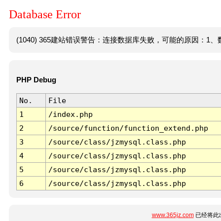
Database Error
(1040) 365建站错误警告：连接数据库失败，可能的原因：1、数
PHP Debug
No.
File
1
/index.php
2
/source/function/function_extend.php
3
/source/class/jzmysql.class.php
4
/source/class/jzmysql.class.php
5
/source/class/jzmysql.class.php
6
/source/class/jzmysql.class.php
www.365jz.com
已经将此