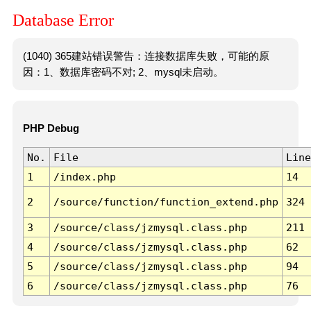
Database Error
(1040) 365建站错误警告：连接数据库失败，可能的原
因：1、数据库密码不对; 2、mysql未启动。
PHP Debug
No.
File
Line
1
/index.php
14
2
/source/function/function_extend.php
324
3
/source/class/jzmysql.class.php
211
4
/source/class/jzmysql.class.php
62
5
/source/class/jzmysql.class.php
94
6
/source/class/jzmysql.class.php
76