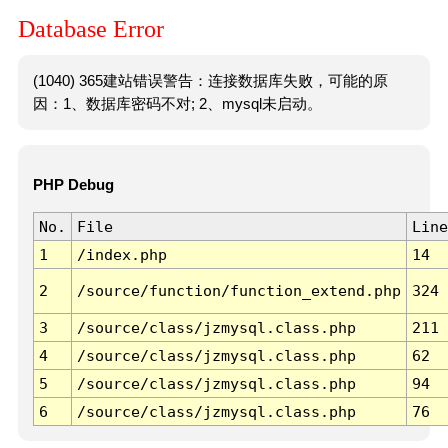
Database Error
(1040) 365建站错误警告：连接数据库失败，可能的原
因：1、数据库密码不对; 2、mysql未启动。
PHP Debug
No.
File
Line
1
/index.php
14
2
/source/function/function_extend.php
324
3
/source/class/jzmysql.class.php
211
4
/source/class/jzmysql.class.php
62
5
/source/class/jzmysql.class.php
94
6
/source/class/jzmysql.class.php
76