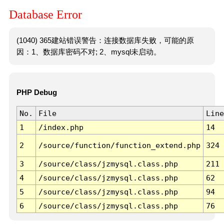
Database Error
(1040) 365建站错误警告：连接数据库失败，可能的原
因：1、数据库密码不对; 2、mysql未启动。
PHP Debug
No.
File
Line
1
/index.php
14
2
/source/function/function_extend.php
324
3
/source/class/jzmysql.class.php
211
4
/source/class/jzmysql.class.php
62
5
/source/class/jzmysql.class.php
94
6
/source/class/jzmysql.class.php
76